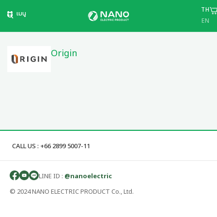
TH
เมนู
EN
Origin
CALL US : +66 2899 5007-11
LINE ID :
@nanoelectric
© 2024 NANO ELECTRIC PRODUCT Co., Ltd.