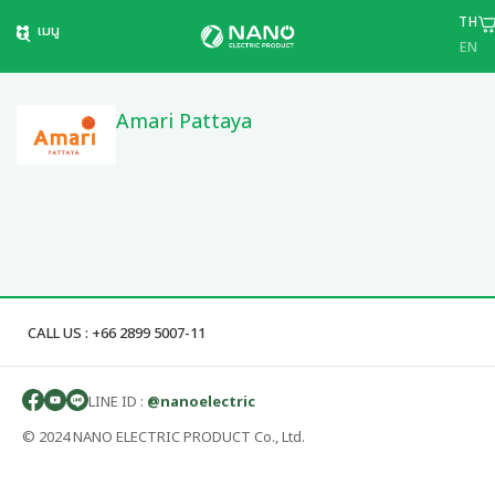
TH
เมนู
EN
Amari Pattaya
CALL US : +66 2899 5007-11
LINE ID :
@nanoelectric
© 2024 NANO ELECTRIC PRODUCT Co., Ltd.