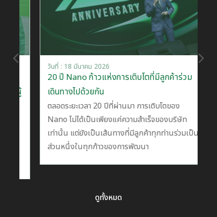
วันที่ : 18 มีนาคม 2026
วั
20 ปี Nano ก้าวแห่งการเติบโตที่มีลูกค้าร่วม
บร
ู้
เดินทางไปด้วยกัน
ก
ตลอดระยะเวลา 20 ปีที่ผ่านมา การเติบโตของ
ส
Nano ไม่ได้เป็นเพียงแค่ความสำเร็จของบริษัท
าน
บร
เท่านั้น แต่ยังเป็นเส้นทางที่มีลูกค้าทุกท่านร่วมเป็น
ส
ส่วนหนึ่งในทุกก้าวของการพัฒนา
เง
ว
ดูทั้งหมด