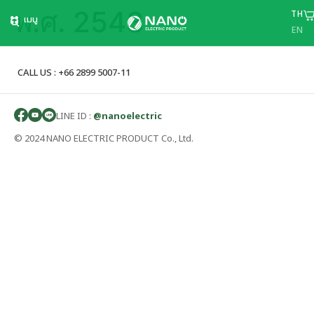
พ.ศ. 2543
TH
เมนู
EN
CALL US : +66 2899 5007-11
LINE ID :
@nanoelectric
© 2024 NANO ELECTRIC PRODUCT Co., Ltd.