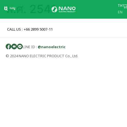
พ.ศ. 2541
TH
เมนู
EN
CALL US : +66 2899 5007-11
LINE ID :
@nanoelectric
© 2024 NANO ELECTRIC PRODUCT Co., Ltd.